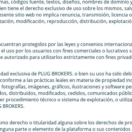
mas, códigos fuente, textos, diseños, nombres de dominio y
en tiene el derecho exclusivo de uso sobre los mismos, salv
ente sitio web no implica renuncia, transmisión, licencia o 
zación, modificación, reproducción, distribución, explotación
ncuentran protegidos por las leyes y convenios internacion
el uso por los usuarios con fines comerciales o lucrativos s
autorizado para utilizarlos estrictamente con fines priva
aridad exclusiva de PLUG BROKERS. o bien su uso ha sido de
conforme a las prácticas leales en materia de propiedad indu
 fotografías, imágenes, gráficos, ilustraciones y software 
os, distribuidos, modificados, cedidos, comunicados públ
ier procedimiento técnico o sistema de explotación, o utili
UG BROKERS.
ismo derecho o titularidad alguna sobre los derechos de prop
Ninguna parte o elemento de la plataforma o sus contenidos