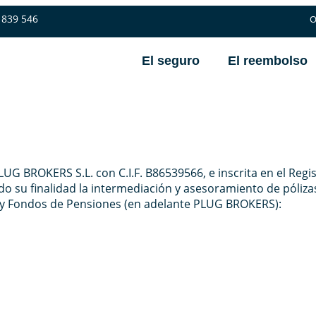
 839 546
O
El seguro
El reembolso
UG BROKERS S.L. con C.I.F. B86539566, e inscrita en el Regis
endo su finalidad la intermediación y asesoramiento de póli
s y Fondos de Pensiones (en adelante PLUG BROKERS):